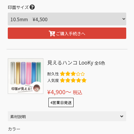
印面サイズ
ご購入手続きへ
見えるハンコ LooKy
全6色
耐久性
人気度
¥4,900〜
税込
4営業日発送
素材説明
カラー