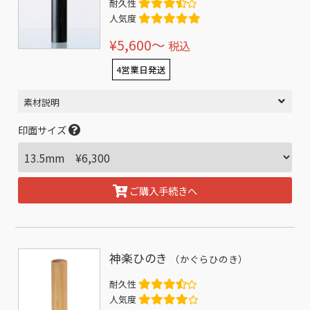
耐久性
人気度
¥5,600〜
税込
4営業日発送
素材説明
印面サイズ
ご購入手続きへ
神楽ひのき
（かぐらひのき）
耐久性
人気度