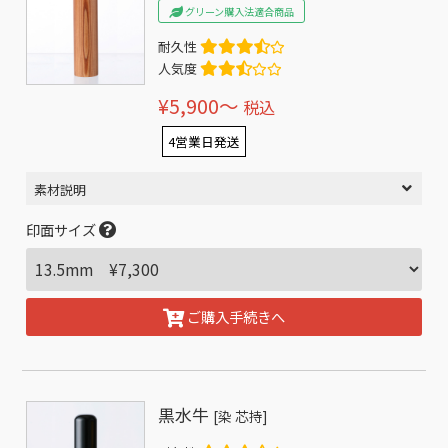
グリーン購入法適合商品
耐久性
人気度
¥5,900〜
税込
4営業日発送
素材説明
印面サイズ
ご購入手続きへ
黒水牛
[染 芯持]