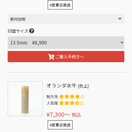
4営業日発送
素材説明
印面サイズ
ご購入手続きへ
オランダ水牛
[色上]
耐久性
人気度
¥7,300〜
税込
4営業日発送