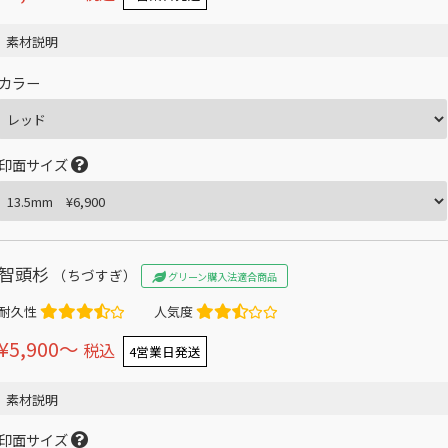
素材説明
カラー
印面サイズ
智頭杉
（ちづすぎ）
グリーン購入法適合商品
耐久性
人気度
¥5,900〜
税込
4営業日発送
素材説明
印面サイズ