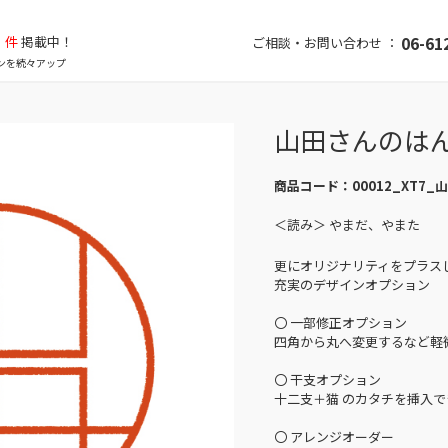
件
掲載中！
06-61
ご相談・お問い合わせ ：
ンを続々アップ
山田さんのは
商品コード：
00012_XT7_
＜読み＞ やまだ、やまた
更にオリジナリティをプラス
充実のデザインオプション
〇 一部修正オプション
四角から丸へ変更するなど軽
〇 干支オプション
十二支＋猫 のカタチを挿入で
〇 アレンジオーダー