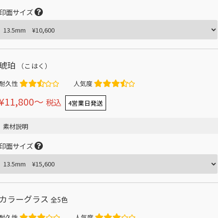
印面サイズ
琥珀
（こはく）
耐久性
人気度
¥11,800〜
税込
4営業日発送
素材説明
印面サイズ
カラーグラス
全5色
耐久性
人気度