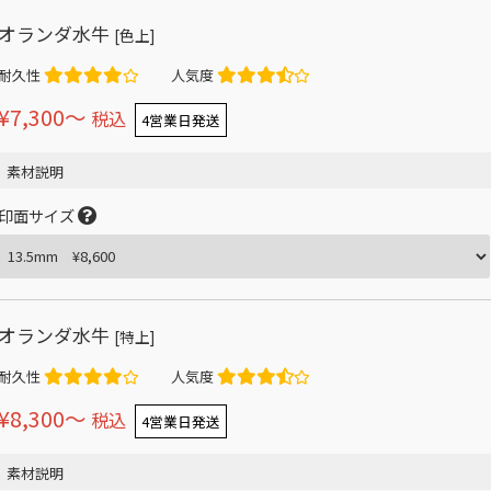
オランダ水牛
[色上]
耐久性
人気度
¥7,300〜
税込
4営業日発送
素材説明
印面サイズ
オランダ水牛
[特上]
耐久性
人気度
¥8,300〜
税込
4営業日発送
素材説明