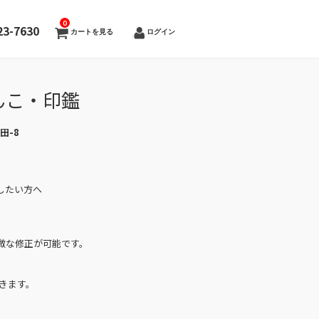
0
23-7630
カートを見る
ログイン
んこ・印鑑
山田-8
したい方へ
微な修正が可能です。
きます。