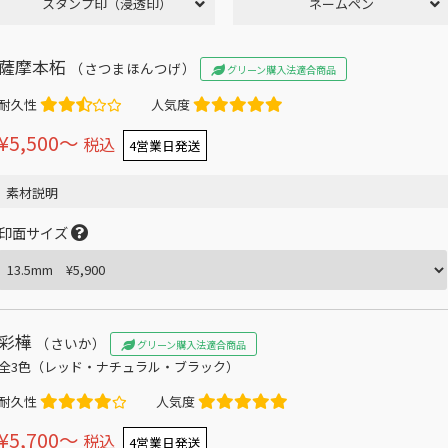
スタンプ印（浸透印）
ネームペン
薩摩本柘
（さつまほんつげ）
グリーン購入法適合商品
耐久性
人気度
¥5,500〜
税込
4営業日発送
素材説明
印面サイズ
彩樺
（さいか）
グリーン購入法適合商品
全3色（レッド・ナチュラル・ブラック）
耐久性
人気度
¥5,700〜
税込
4営業日発送