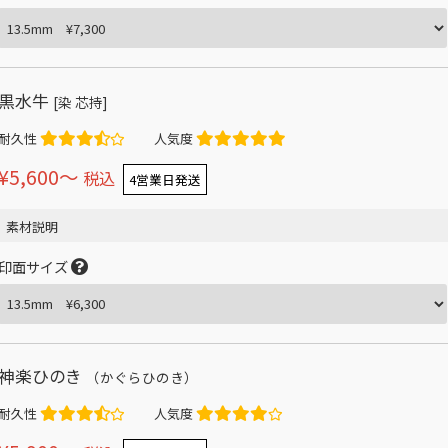
黒水牛
[染 芯持]
耐久性
人気度
¥5,600〜
税込
4営業日発送
素材説明
印面サイズ
神楽ひのき
（かぐらひのき）
耐久性
人気度