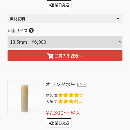
4営業日発送
素材説明
印面サイズ
ご購入手続きへ
オランダ水牛
[色上]
耐久性
人気度
¥7,300〜
税込
4営業日発送