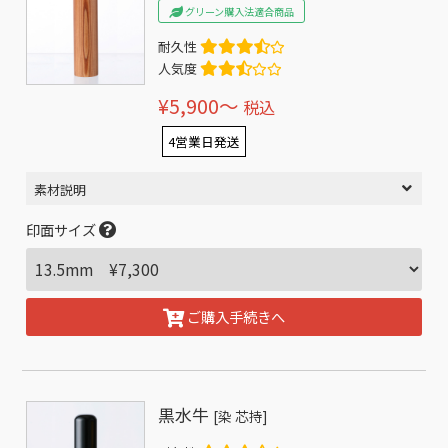
グリーン購入法適合商品
耐久性
人気度
¥5,900〜
税込
4営業日発送
素材説明
印面サイズ
ご購入手続きへ
黒水牛
[染 芯持]