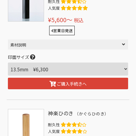
耐久性
人気度
¥5,600〜
税込
4営業日発送
素材説明
印面サイズ
ご購入手続きへ
神楽ひのき
（かぐらひのき）
耐久性
人気度