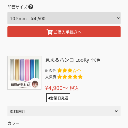
印面サイズ
ご購入手続きへ
見えるハンコ LooKy
全6色
耐久性
人気度
¥4,900〜
税込
4営業日発送
素材説明
カラー