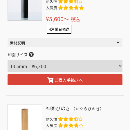
耐久性
人気度
¥5,600〜
税込
4営業日発送
素材説明
印面サイズ
ご購入手続きへ
神楽ひのき
（かぐらひのき）
耐久性
人気度