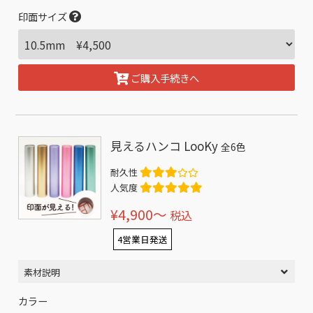
印面サイズ
ご購入手続きへ
見えるハンコ LooKy
全6色
耐久性
人気度
¥4,900〜
税込
4営業日発送
素材説明
カラー