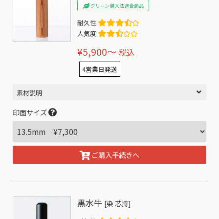
グリーン購入法適合商品
耐久性
人気度
¥5,900〜
税込
4営業日発送
素材説明
印面サイズ
ご購入手続きへ
黒水牛
[染 芯持]