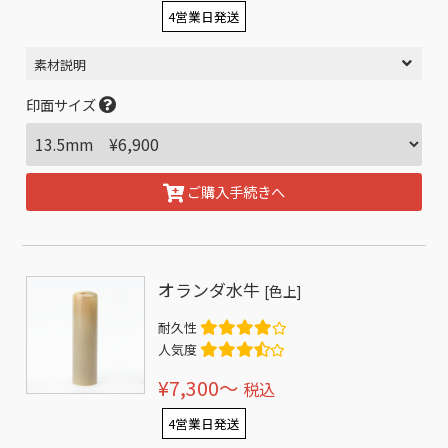
4営業日発送
素材説明
印面サイズ
ご購入手続きへ
オランダ水牛
[色上]
耐久性
人気度
¥7,300〜
税込
4営業日発送