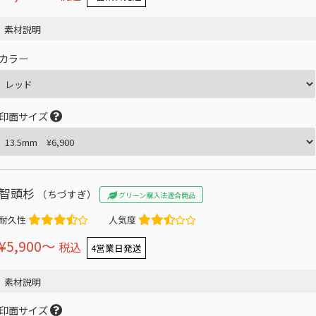
素材説明
カラー
印面サイズ
智頭杉
（ちづすぎ）
グリーン購入法適合商品
耐久性
人気度
¥5,900〜
税込
4営業日発送
素材説明
印面サイズ