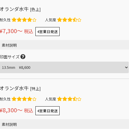
オランダ水牛
[色上]
耐久性
人気度
¥7,300〜
税込
4営業日発送
素材説明
印面サイズ
オランダ水牛
[特上]
耐久性
人気度
¥8,300〜
税込
4営業日発送
素材説明