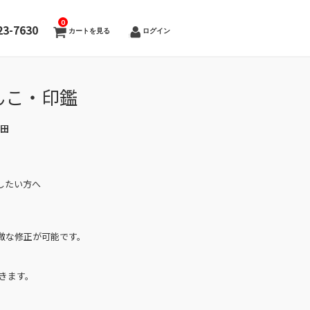
0
23-7630
カートを見る
ログイン
んこ・印鑑
大田
したい方へ
微な修正が可能です。
きます。