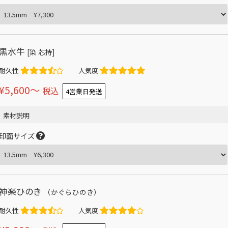
黒水牛
[染 芯持]
耐久性
人気度
¥5,600〜
税込
4営業日発送
素材説明
印面サイズ
神楽ひのき
（かぐらひのき）
耐久性
人気度