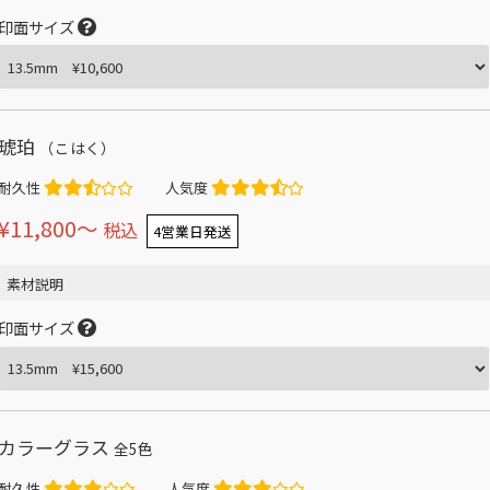
印面サイズ
琥珀
（こはく）
耐久性
人気度
¥11,800〜
税込
4営業日発送
素材説明
印面サイズ
カラーグラス
全5色
耐久性
人気度