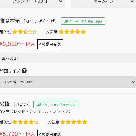
スタンプ印（浸透印）
ネームペン
薩摩本柘
（さつまほんつげ）
グリーン購入法適合商品
耐久性
人気度
¥5,500〜
税込
4営業日発送
素材説明
印面サイズ
彩樺
（さいか）
グリーン購入法適合商品
全3色（レッド・ナチュラル・ブラック）
耐久性
人気度
¥5,700〜
税込
4営業日発送