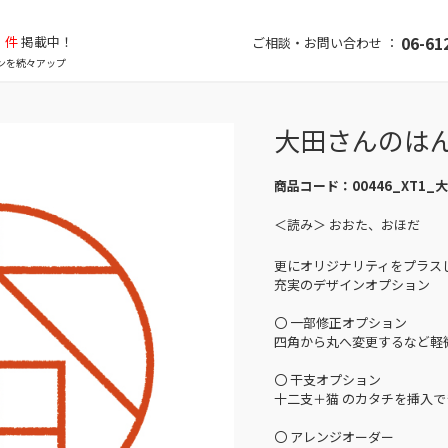
件
掲載中！
06-61
ご相談・お問い合わせ ：
ンを続々アップ
大田さんのは
商品コード：
00446_XT1_
＜読み＞ おおた、おほだ
更にオリジナリティをプラス
充実のデザインオプション
〇 一部修正オプション
四角から丸へ変更するなど軽
〇 干支オプション
十二支＋猫 のカタチを挿入で
〇 アレンジオーダー