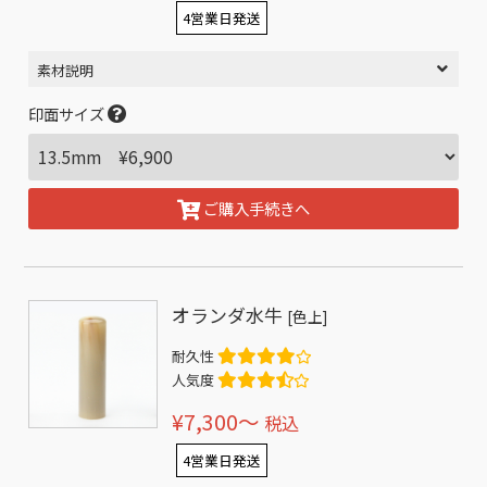
4営業日発送
素材説明
印面サイズ
ご購入手続きへ
オランダ水牛
[色上]
耐久性
人気度
¥7,300〜
税込
4営業日発送