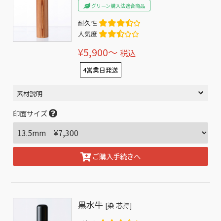
グリーン購入法適合商品
耐久性
人気度
¥5,900〜
税込
4営業日発送
素材説明
印面サイズ
ご購入手続きへ
黒水牛
[染 芯持]