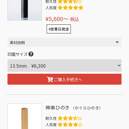
耐久性
人気度
¥5,600〜
税込
4営業日発送
素材説明
印面サイズ
ご購入手続きへ
神楽ひのき
（かぐらひのき）
耐久性
人気度