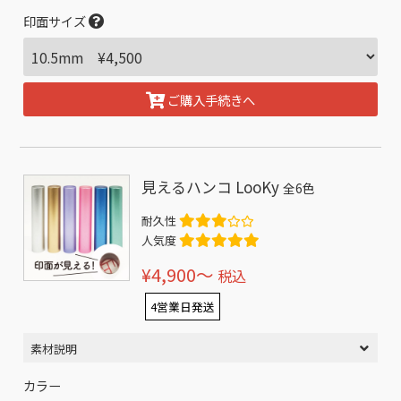
印面サイズ
ご購入手続きへ
見えるハンコ LooKy
全6色
耐久性
人気度
¥4,900〜
税込
4営業日発送
素材説明
カラー