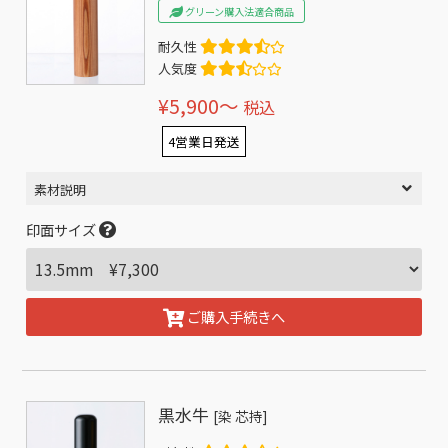
グリーン購入法適合商品
耐久性
人気度
¥5,900〜
税込
4営業日発送
素材説明
印面サイズ
ご購入手続きへ
黒水牛
[染 芯持]