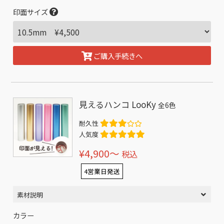
印面サイズ
ご購入手続きへ
見えるハンコ LooKy
全6色
耐久性
人気度
¥4,900〜
税込
4営業日発送
素材説明
カラー