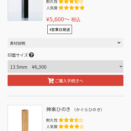
耐久性
人気度
¥5,600〜
税込
4営業日発送
素材説明
印面サイズ
ご購入手続きへ
神楽ひのき
（かぐらひのき）
耐久性
人気度