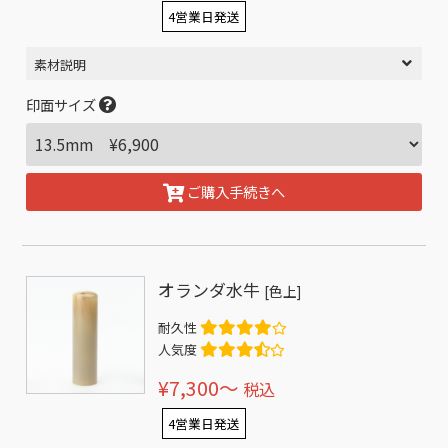
4営業日発送
素材説明
印面サイズ
ご購入手続きへ
オランダ水牛
[色上]
耐久性
人気度
¥7,300〜
税込
4営業日発送