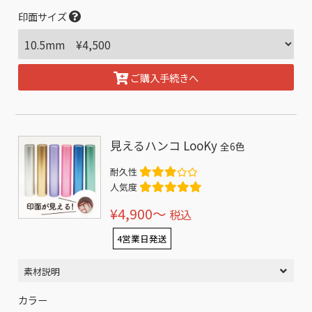
印面サイズ
ご購入手続きへ
見えるハンコ LooKy
全6色
耐久性
人気度
¥4,900〜
税込
4営業日発送
素材説明
カラー