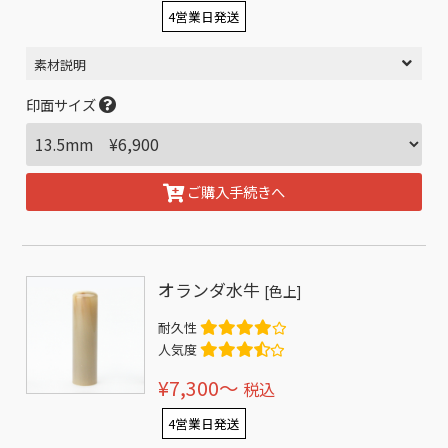
4営業日発送
素材説明
印面サイズ
ご購入手続きへ
オランダ水牛
[色上]
耐久性
人気度
¥7,300〜
税込
4営業日発送