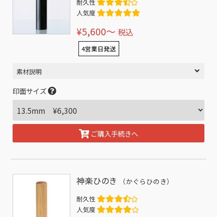
耐久性
人気度
¥5,600〜
税込
4営業日発送
素材説明
印面サイズ
ご購入手続きへ
神楽ひのき
（かぐらひのき）
耐久性
人気度