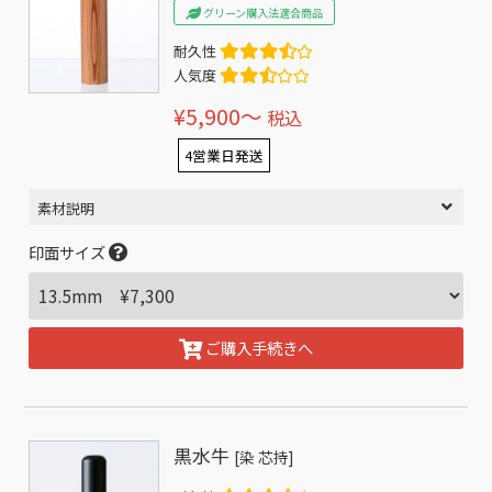
グリーン購入法適合商品
耐久性
人気度
¥5,900〜
税込
4営業日発送
素材説明
印面サイズ
ご購入手続きへ
黒水牛
[染 芯持]