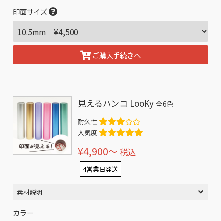
印面サイズ
ご購入手続きへ
見えるハンコ LooKy
全6色
耐久性
人気度
¥4,900〜
税込
4営業日発送
素材説明
カラー