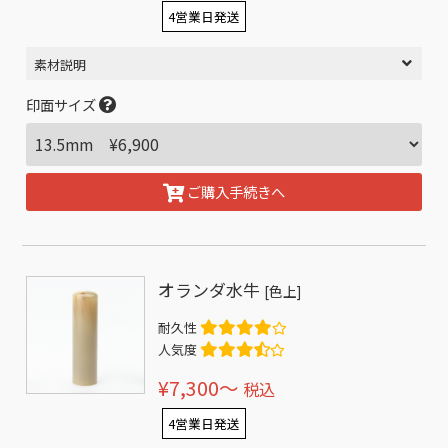
4営業日発送
素材説明
印面サイズ
ご購入手続きへ
オランダ水牛
[色上]
耐久性
人気度
¥7,300〜
税込
4営業日発送