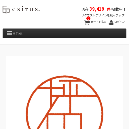
39,419
現在
件
掲載中！
リクエストデザインを続々アップ
0
カートを見る
ログイン
MENU