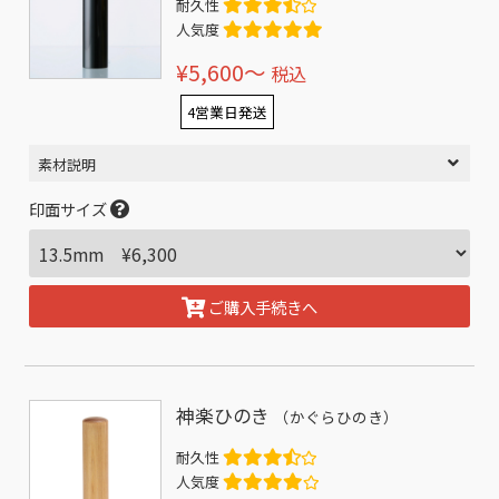
耐久性
人気度
¥5,600〜
税込
4営業日発送
素材説明
印面サイズ
ご購入手続きへ
神楽ひのき
（かぐらひのき）
耐久性
人気度