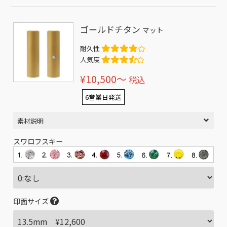
ゴールドチタン
マット
耐久性
人気度
¥10,500〜
税込
6営業日発送
素材説明
スワロフスキー
印面サイズ