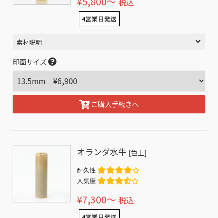
¥5,800〜
税込
4営業日発送
素材説明
印面サイズ
ご購入手続きへ
オランダ水牛
[色上]
耐久性
人気度
¥7,300〜
税込
4営業日発送