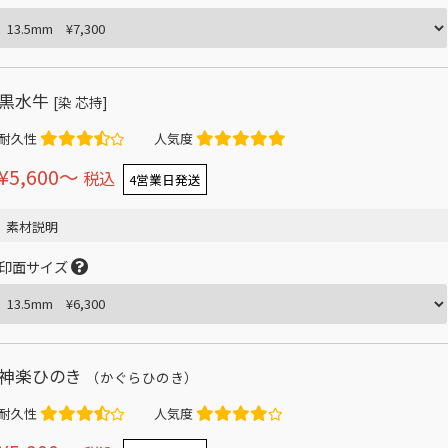
黒水牛
[染 芯持]
耐久性
人気度
¥5,600〜
税込
4営業日発送
素材説明
印面サイズ
神楽ひのき
（かぐらひのき）
耐久性
人気度