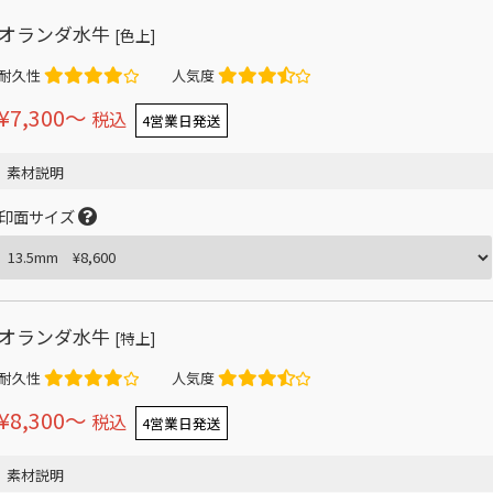
オランダ水牛
[色上]
耐久性
人気度
¥7,300〜
税込
4営業日発送
素材説明
印面サイズ
オランダ水牛
[特上]
耐久性
人気度
¥8,300〜
税込
4営業日発送
素材説明