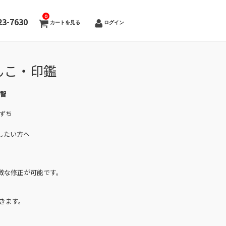
0
23-7630
カートを見る
ログイン
んこ・印鑑
和智
ずち
したい方へ
微な修正が可能です。
きます。