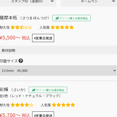
スタンプ印（浸透印）
ネームペン
薩摩本柘
（さつまほんつげ）
グリーン購入法適合商品
耐久性
人気度
¥5,500〜
税込
4営業日発送
素材説明
印面サイズ
彩樺
（さいか）
グリーン購入法適合商品
全3色（レッド・ナチュラル・ブラック）
耐久性
人気度
¥5,700〜
税込
4営業日発送