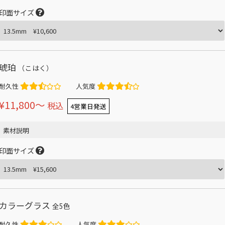
印面サイズ
琥珀
（こはく）
耐久性
人気度
¥11,800〜
税込
4営業日発送
素材説明
印面サイズ
カラーグラス
全5色
耐久性
人気度