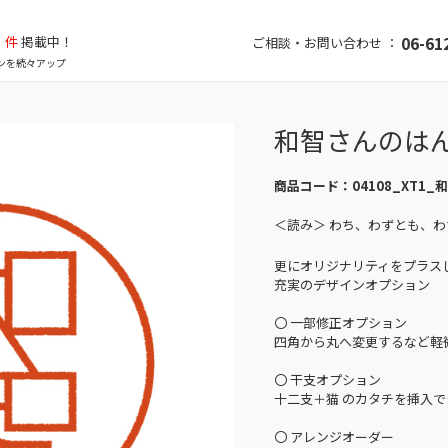
件
掲載中！
06-61
ご相談・お問い合わせ ：
ンを続々アップ
和智さんのは
商品コード：
04108_XT1_
＜読み＞ わち、わずとも、わ
更にオリジナリティをプラス
充実のデザインオプション
〇 一部修正オプション
四角から丸へ変更するなど軽
〇 干支オプション
十二支＋猫 のカタチを挿入で
〇 アレンジオーダー