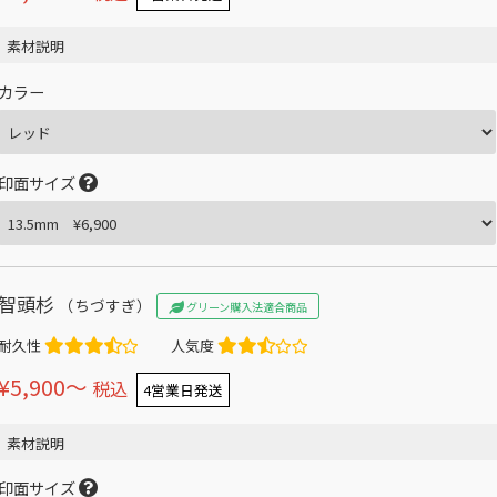
素材説明
カラー
印面サイズ
智頭杉
（ちづすぎ）
グリーン購入法適合商品
耐久性
人気度
¥5,900〜
税込
4営業日発送
素材説明
印面サイズ