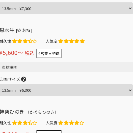
黒水牛
[染 芯持]
耐久性
人気度
¥5,600〜
税込
4営業日発送
素材説明
印面サイズ
神楽ひのき
（かぐらひのき）
耐久性
人気度