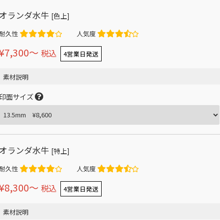
オランダ水牛
[色上]
耐久性
人気度
¥7,300〜
税込
4営業日発送
素材説明
印面サイズ
オランダ水牛
[特上]
耐久性
人気度
¥8,300〜
税込
4営業日発送
素材説明