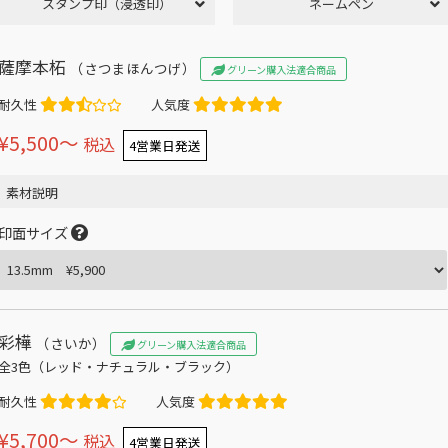
スタンプ印（浸透印）
ネームペン
薩摩本柘
（さつまほんつげ）
グリーン購入法適合商品
耐久性
人気度
¥5,500〜
税込
4営業日発送
素材説明
印面サイズ
彩樺
（さいか）
グリーン購入法適合商品
全3色（レッド・ナチュラル・ブラック）
耐久性
人気度
¥5,700〜
税込
4営業日発送