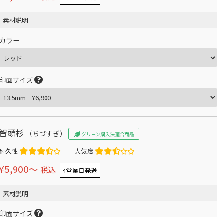
素材説明
カラー
印面サイズ
智頭杉
（ちづすぎ）
グリーン購入法適合商品
耐久性
人気度
¥5,900〜
税込
4営業日発送
素材説明
印面サイズ