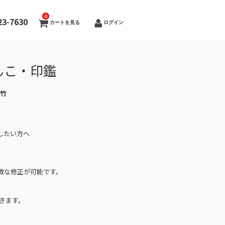
0
23-7630
カートを見る
ログイン
んこ・印鑑
吉竹
したい方へ
微な修正が可能です。
きます。