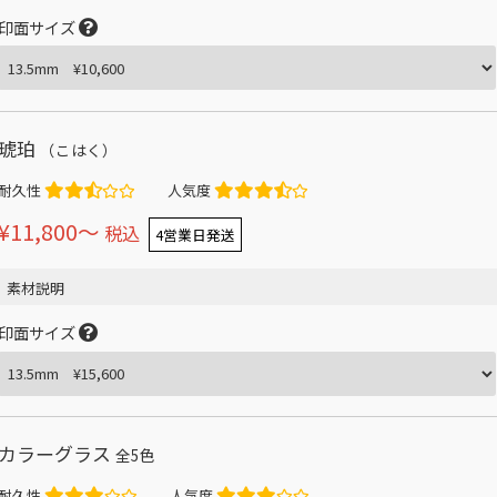
印面サイズ
琥珀
（こはく）
耐久性
人気度
¥11,800〜
税込
4営業日発送
素材説明
印面サイズ
カラーグラス
全5色
耐久性
人気度