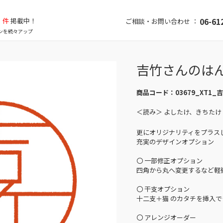
件
掲載中！
06-61
ご相談・お問い合わせ ：
ンを続々アップ
吉竹さんのは
商品コード：
03679_XT1_
＜読み＞ よしたけ、きちたけ
更にオリジナリティをプラス
充実のデザインオプション
〇 一部修正オプション
四角から丸へ変更するなど軽
〇 干支オプション
十二支＋猫 のカタチを挿入で
〇 アレンジオーダー