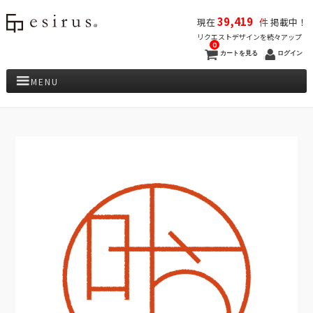
39,419
現在
件
掲載中！
リクエストデザインを続々アップ
0
カートを見る
ログイン
MENU