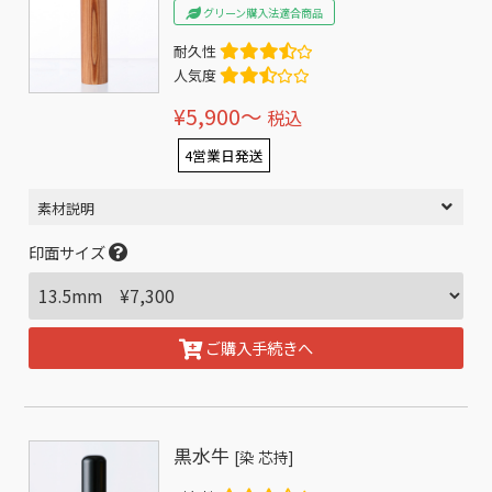
グリーン購入法適合商品
耐久性
人気度
¥5,900〜
税込
4営業日発送
素材説明
印面サイズ
ご購入手続きへ
黒水牛
[染 芯持]