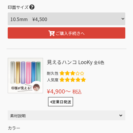
印面サイズ
ご購入手続きへ
見えるハンコ LooKy
全6色
耐久性
人気度
¥4,900〜
税込
4営業日発送
素材説明
カラー