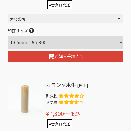
4営業日発送
素材説明
印面サイズ
ご購入手続きへ
オランダ水牛
[色上]
耐久性
人気度
¥7,300〜
税込
4営業日発送