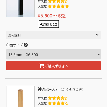
耐久性
人気度
¥5,600〜
税込
4営業日発送
素材説明
印面サイズ
ご購入手続きへ
神楽ひのき
（かぐらひのき）
耐久性
人気度