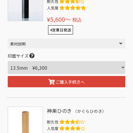
耐久性
人気度
¥5,600〜
税込
4営業日発送
素材説明
印面サイズ
ご購入手続きへ
神楽ひのき
（かぐらひのき）
耐久性
人気度