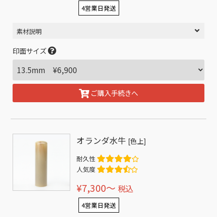
4営業日発送
素材説明
印面サイズ
ご購入手続きへ
オランダ水牛
[色上]
耐久性
人気度
¥7,300〜
税込
4営業日発送