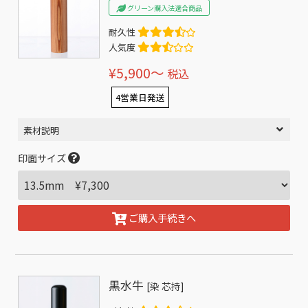
グリーン購入法適合商品
耐久性
人気度
¥5,900〜
税込
4営業日発送
素材説明
印面サイズ
ご購入手続きへ
黒水牛
[染 芯持]