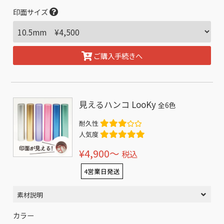
印面サイズ
ご購入手続きへ
見えるハンコ LooKy
全6色
耐久性
人気度
¥4,900〜
税込
4営業日発送
素材説明
カラー