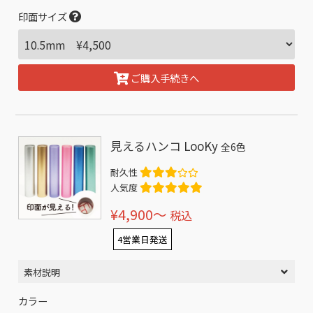
印面サイズ
ご購入手続きへ
見えるハンコ LooKy
全6色
耐久性
人気度
¥4,900〜
税込
4営業日発送
素材説明
カラー