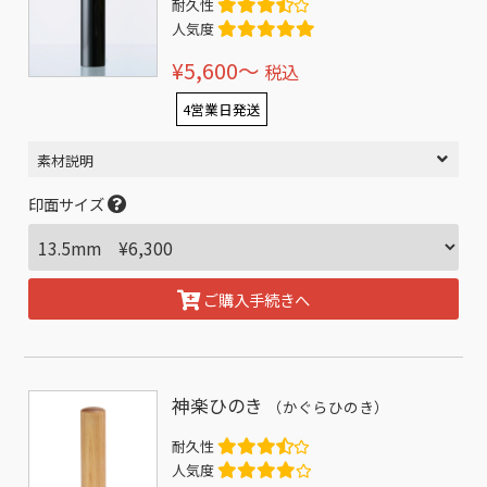
耐久性
人気度
¥5,600〜
税込
4営業日発送
素材説明
印面サイズ
ご購入手続きへ
神楽ひのき
（かぐらひのき）
耐久性
人気度