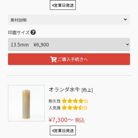
4営業日発送
素材説明
印面サイズ
ご購入手続きへ
オランダ水牛
[色上]
耐久性
人気度
¥7,300〜
税込
4営業日発送