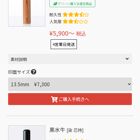
グリーン購入法適合商品
耐久性
人気度
¥5,900〜
税込
4営業日発送
素材説明
印面サイズ
ご購入手続きへ
黒水牛
[染 芯持]