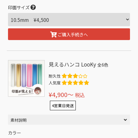
印面サイズ
ご購入手続きへ
見えるハンコ LooKy
全6色
耐久性
人気度
¥4,900〜
税込
4営業日発送
素材説明
カラー