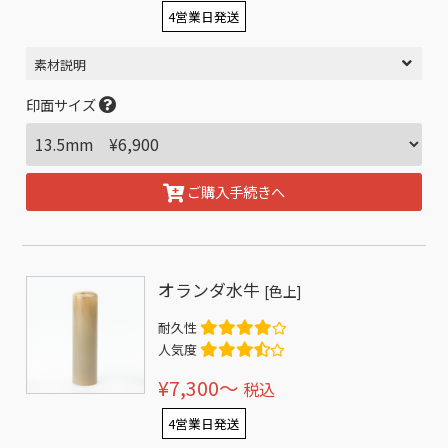
4営業日発送
素材説明
印面サイズ
ご購入手続きへ
オランダ水牛
[色上]
耐久性
人気度
¥7,300〜
税込
4営業日発送