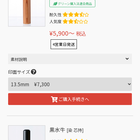
グリーン購入法適合商品
耐久性
人気度
¥5,900〜
税込
4営業日発送
素材説明
印面サイズ
ご購入手続きへ
黒水牛
[染 芯持]