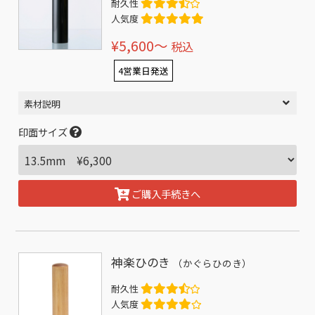
耐久性
人気度
¥5,600〜
税込
4営業日発送
素材説明
印面サイズ
ご購入手続きへ
神楽ひのき
（かぐらひのき）
耐久性
人気度