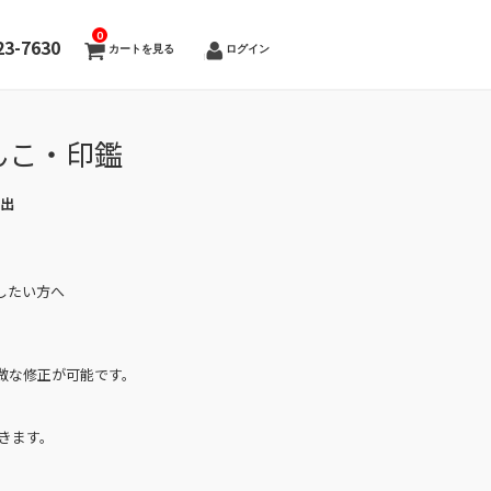
0
23-7630
カートを見る
ログイン
んこ・印鑑
伊出
したい方へ
微な修正が可能です。
きます。