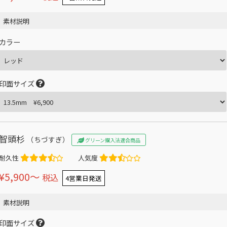
素材説明
カラー
印面サイズ
智頭杉
（ちづすぎ）
グリーン購入法適合商品
耐久性
人気度
¥5,900〜
税込
4営業日発送
素材説明
印面サイズ