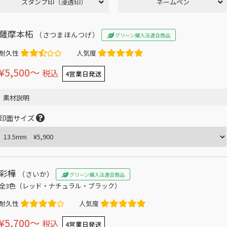
スタンプ印（浸透印）
ネームペン
薩摩本柘
（さつまほんつげ）
グリーン購入法適合商品
耐久性
人気度
¥5,500〜
税込
4営業日発送
素材説明
印面サイズ
彩樺
（さいか）
グリーン購入法適合商品
全3色（レッド・ナチュラル・ブラック）
耐久性
人気度
¥5,700〜
税込
4営業日発送