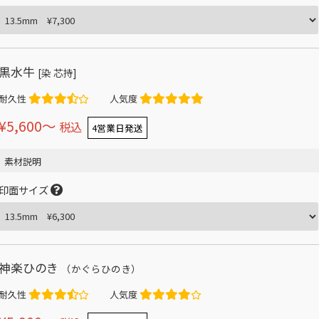
黒水牛
[染 芯持]
耐久性
人気度
¥5,600〜
税込
4営業日発送
素材説明
印面サイズ
神楽ひのき
（かぐらひのき）
耐久性
人気度