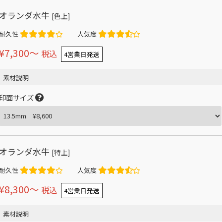
オランダ水牛
[色上]
耐久性
人気度
¥7,300〜
税込
4営業日発送
素材説明
印面サイズ
オランダ水牛
[特上]
耐久性
人気度
¥8,300〜
税込
4営業日発送
素材説明