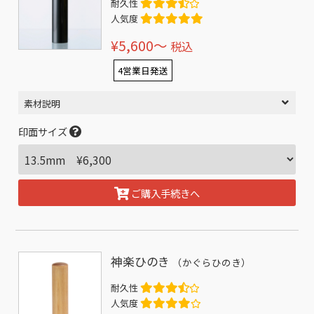
耐久性
人気度
¥5,600〜
税込
4営業日発送
素材説明
印面サイズ
ご購入手続きへ
神楽ひのき
（かぐらひのき）
耐久性
人気度