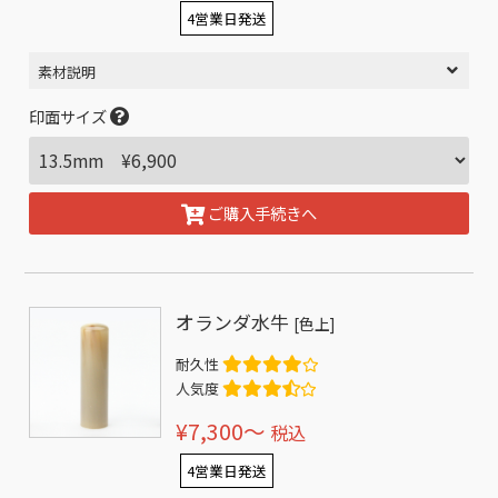
4営業日発送
素材説明
印面サイズ
ご購入手続きへ
オランダ水牛
[色上]
耐久性
人気度
¥7,300〜
税込
4営業日発送