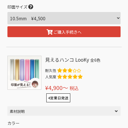
印面サイズ
ご購入手続きへ
見えるハンコ LooKy
全6色
耐久性
人気度
¥4,900〜
税込
4営業日発送
素材説明
カラー