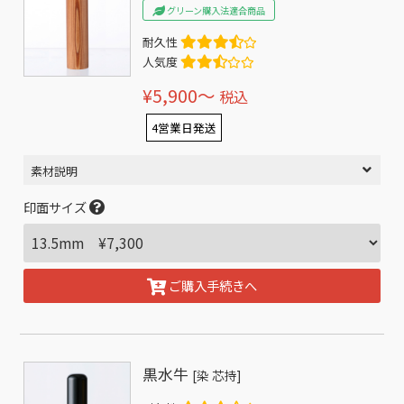
グリーン購入法適合商品
耐久性
人気度
¥5,900〜
税込
4営業日発送
素材説明
印面サイズ
ご購入手続きへ
黒水牛
[染 芯持]