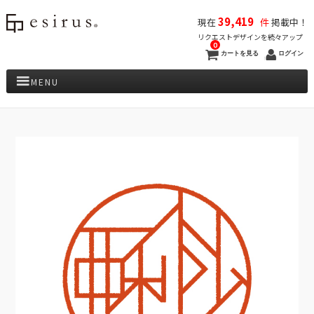
39,419
現在
件
掲載中！
リクエストデザインを続々アップ
0
カートを見る
ログイン
MENU