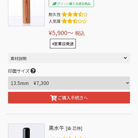
グリーン購入法適合商品
耐久性
人気度
¥5,900〜
税込
4営業日発送
素材説明
印面サイズ
ご購入手続きへ
黒水牛
[染 芯持]