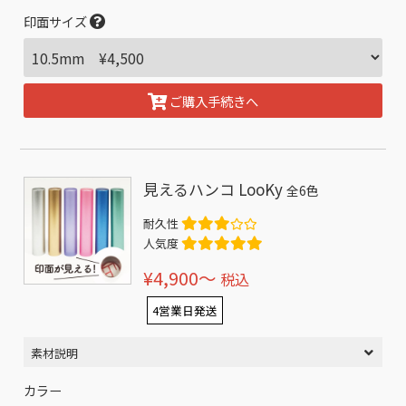
印面サイズ
ご購入手続きへ
見えるハンコ LooKy
全6色
耐久性
人気度
¥4,900〜
税込
4営業日発送
素材説明
カラー