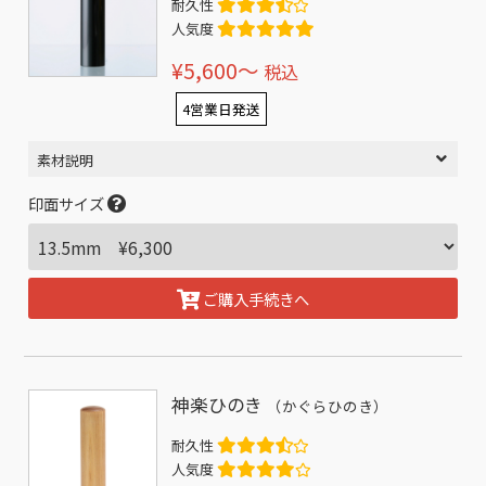
耐久性
人気度
¥5,600〜
税込
4営業日発送
素材説明
印面サイズ
ご購入手続きへ
神楽ひのき
（かぐらひのき）
耐久性
人気度