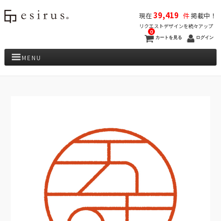
39,419
現在
件
掲載中！
リクエストデザインを続々アップ
0
カートを見る
ログイン
MENU