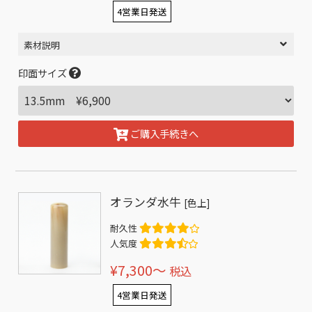
4営業日発送
素材説明
印面サイズ
ご購入手続きへ
オランダ水牛
[色上]
耐久性
人気度
¥7,300〜
税込
4営業日発送