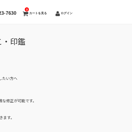
0
23-7630
カートを見る
ログイン
こ・印鑑
したい方へ
微な修正が可能です。
きます。