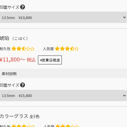
印面サイズ
琥珀
（こはく）
耐久性
人気度
¥11,800〜
税込
4営業日発送
素材説明
印面サイズ
カラーグラス
全5色
耐久性
人気度