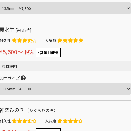
黒水牛
[染 芯持]
耐久性
人気度
¥5,600〜
税込
4営業日発送
素材説明
印面サイズ
神楽ひのき
（かぐらひのき）
耐久性
人気度