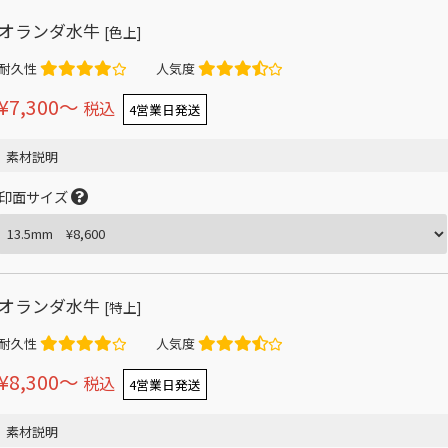
オランダ水牛
[色上]
耐久性
人気度
¥7,300〜
税込
4営業日発送
素材説明
印面サイズ
オランダ水牛
[特上]
耐久性
人気度
¥8,300〜
税込
4営業日発送
素材説明