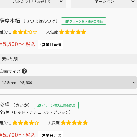
スタンプ印（浸透印）
ネームペン
薩摩本柘
（さつまほんつげ）
グリーン購入法適合商品
耐久性
人気度
¥5,500〜
税込
4営業日発送
素材説明
印面サイズ
彩樺
（さいか）
グリーン購入法適合商品
全3色（レッド・ナチュラル・ブラック）
耐久性
人気度
¥5,700〜
税込
4営業日発送