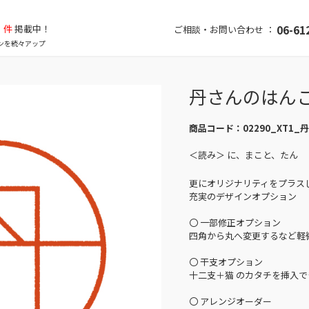
件
掲載中！
06-61
ご相談・お問い合わせ ：
ンを続々アップ
丹さんのはん
商品コード：
02290_XT1_丹
＜読み＞ に、まこと、たん
更にオリジナリティをプラス
充実のデザインオプション
〇 一部修正オプション
四角から丸へ変更するなど軽
〇 干支オプション
十二支＋猫 のカタチを挿入で
〇 アレンジオーダー