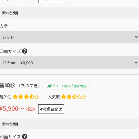
素材説明
カラー
印面サイズ
智頭杉
（ちづすぎ）
グリーン購入法適合商品
耐久性
人気度
¥5,900〜
税込
4営業日発送
素材説明
印面サイズ