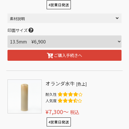
4営業日発送
素材説明
印面サイズ
ご購入手続きへ
オランダ水牛
[色上]
耐久性
人気度
¥7,300〜
税込
4営業日発送