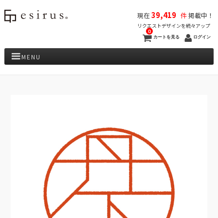
39,419
現在
件
掲載中！
リクエストデザインを続々アップ
0
カートを見る
ログイン
MENU