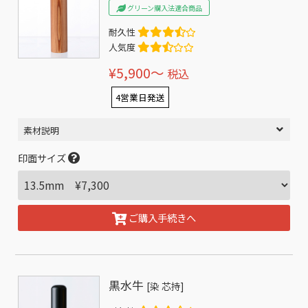
グリーン購入法適合商品
耐久性
人気度
¥5,900〜
税込
4営業日発送
素材説明
印面サイズ
ご購入手続きへ
黒水牛
[染 芯持]