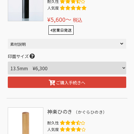
耐久性
人気度
¥5,600〜
税込
4営業日発送
素材説明
印面サイズ
ご購入手続きへ
神楽ひのき
（かぐらひのき）
耐久性
人気度