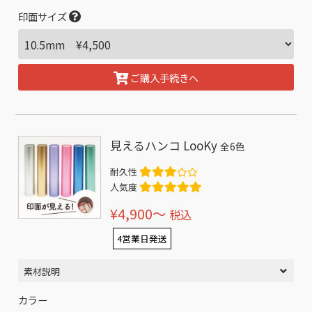
印面サイズ
ご購入手続きへ
見えるハンコ LooKy
全6色
耐久性
人気度
¥4,900〜
税込
4営業日発送
素材説明
カラー