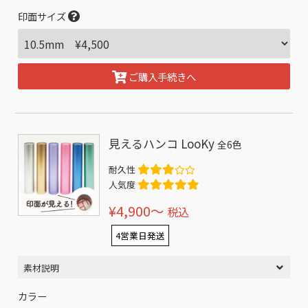
印面サイズ
ご購入手続きへ
見えるハンコ LooKy
全6色
耐久性
人気度
¥4,900〜
税込
4営業日発送
素材説明
カラー