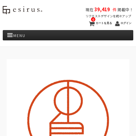
39,419
現在
件
掲載中！
リクエストデザインを続々アップ
0
カートを見る
ログイン
MENU