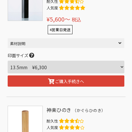
耐久性
人気度
¥5,600〜
税込
4営業日発送
素材説明
印面サイズ
ご購入手続きへ
神楽ひのき
（かぐらひのき）
耐久性
人気度