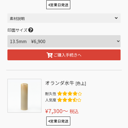
4営業日発送
素材説明
印面サイズ
ご購入手続きへ
オランダ水牛
[色上]
耐久性
人気度
¥7,300〜
税込
4営業日発送