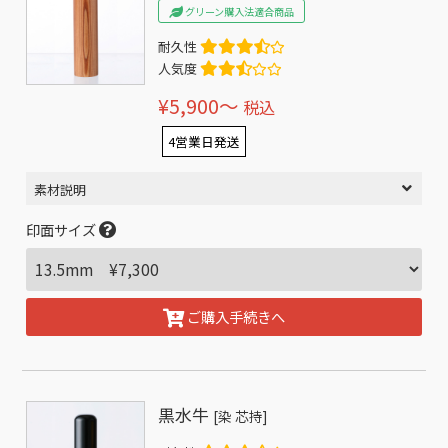
グリーン購入法適合商品
耐久性
人気度
¥5,900〜
税込
4営業日発送
素材説明
印面サイズ
ご購入手続きへ
黒水牛
[染 芯持]