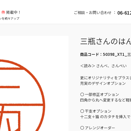
件
掲載中！
06-61
ご相談・お問い合わせ ：
ンを続々アップ
三瓶さんのは
商品コード：
50398_XT1_
＜読み＞ さんべ、さんぺい
更にオリジナリティをプラス
充実のデザインオプション
〇 一部修正オプション
四角から丸へ変更するなど軽
〇 干支オプション
十二支＋猫 のカタチを挿入で
〇 アレンジオーダー