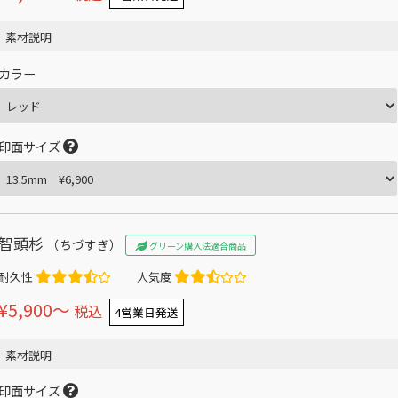
素材説明
カラー
印面サイズ
智頭杉
（ちづすぎ）
グリーン購入法適合商品
耐久性
人気度
¥5,900〜
税込
4営業日発送
素材説明
印面サイズ