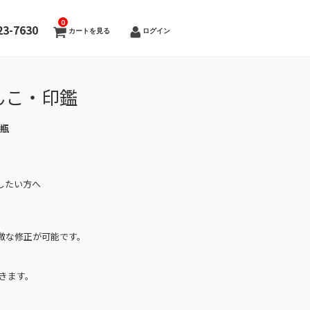
0
23-7630
カートを見る
ログイン
んこ・印鑑
三瓶
したい方へ
微な修正が可能です。
きます。