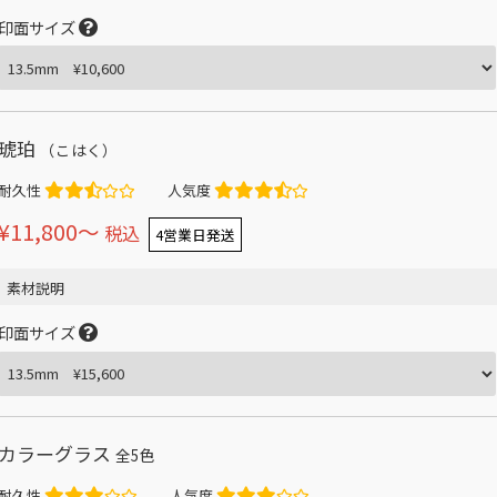
印面サイズ
琥珀
（こはく）
耐久性
人気度
¥11,800〜
税込
4営業日発送
素材説明
印面サイズ
カラーグラス
全5色
耐久性
人気度