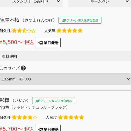
スタンプ印（浸透印）
ネームペン
薩摩本柘
（さつまほんつげ）
グリーン購入法適合商品
耐久性
人気度
¥5,500〜
税込
4営業日発送
素材説明
印面サイズ
彩樺
（さいか）
グリーン購入法適合商品
全3色（レッド・ナチュラル・ブラック）
耐久性
人気度
¥5,700〜
税込
4営業日発送