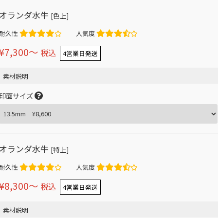
オランダ水牛
[色上]
耐久性
人気度
¥7,300〜
税込
4営業日発送
素材説明
印面サイズ
オランダ水牛
[特上]
耐久性
人気度
¥8,300〜
税込
4営業日発送
素材説明