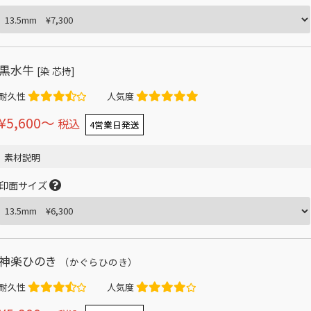
黒水牛
[染 芯持]
耐久性
人気度
¥5,600〜
税込
4営業日発送
素材説明
印面サイズ
神楽ひのき
（かぐらひのき）
耐久性
人気度