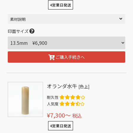
4営業日発送
素材説明
印面サイズ
ご購入手続きへ
オランダ水牛
[色上]
耐久性
人気度
¥7,300〜
税込
4営業日発送