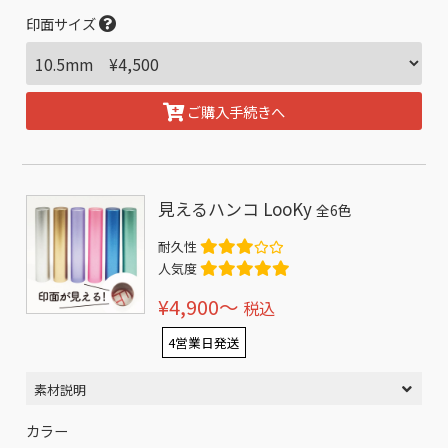
印面サイズ
ご購入手続きへ
見えるハンコ LooKy
全6色
耐久性
人気度
¥4,900〜
税込
4営業日発送
素材説明
カラー