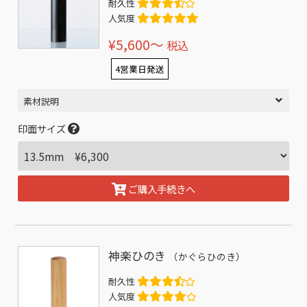
耐久性
人気度
¥5,600〜
税込
4営業日発送
素材説明
印面サイズ
ご購入手続きへ
神楽ひのき
（かぐらひのき）
耐久性
人気度