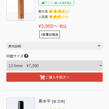
グリーン購入法適合商品
耐久性
人気度
¥5,900〜
税込
4営業日発送
素材説明
印面サイズ
ご購入手続きへ
黒水牛
[染 芯持]