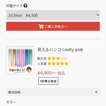
印面サイズ
ご購入手続きへ
見えるハンコ LooKy
全6色
耐久性
人気度
¥4,900〜
税込
4営業日発送
素材説明
カラー