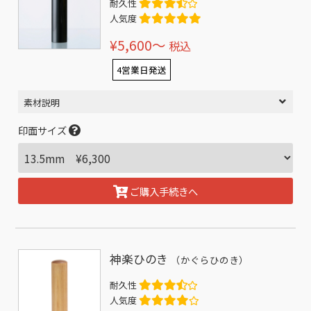
耐久性
人気度
¥5,600〜
税込
4営業日発送
素材説明
印面サイズ
ご購入手続きへ
神楽ひのき
（かぐらひのき）
耐久性
人気度