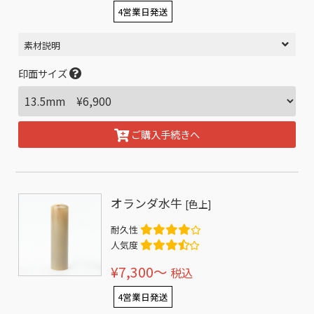
4営業日発送
素材説明
印面サイズ
ご購入手続きへ
オランダ水牛
[色上]
耐久性
人気度
¥7,300〜
税込
4営業日発送