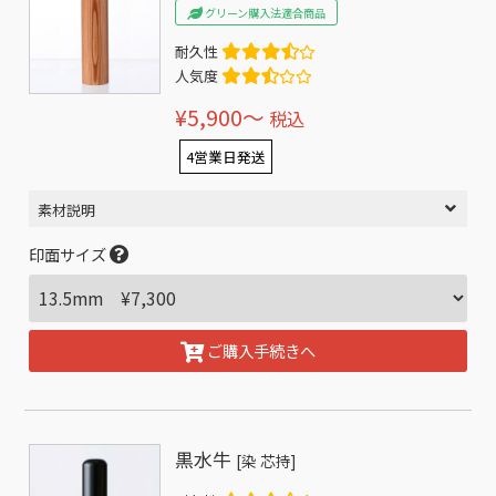
グリーン購入法適合商品
耐久性
人気度
¥5,900〜
税込
4営業日発送
素材説明
印面サイズ
ご購入手続きへ
黒水牛
[染 芯持]