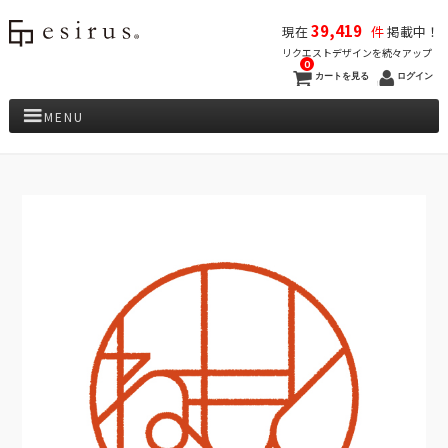
39,419
現在
件
掲載中！
リクエストデザインを続々アップ
0
カートを見る
ログイン
MENU