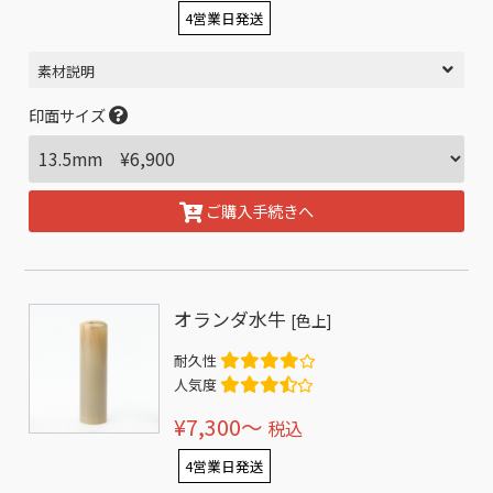
4営業日発送
素材説明
印面サイズ
ご購入手続きへ
オランダ水牛
[色上]
耐久性
人気度
¥7,300〜
税込
4営業日発送