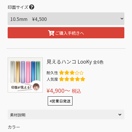
印面サイズ
ご購入手続きへ
見えるハンコ LooKy
全6色
耐久性
人気度
¥4,900〜
税込
4営業日発送
素材説明
カラー