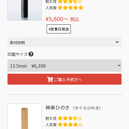
耐久性
人気度
¥5,600〜
税込
4営業日発送
素材説明
印面サイズ
ご購入手続きへ
神楽ひのき
（かぐらひのき）
耐久性
人気度