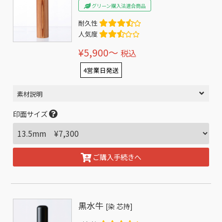
グリーン購入法適合商品
耐久性
人気度
¥5,900〜
税込
4営業日発送
素材説明
印面サイズ
ご購入手続きへ
黒水牛
[染 芯持]