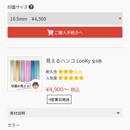
印面サイズ
ご購入手続きへ
見えるハンコ LooKy
全6色
耐久性
人気度
¥4,900〜
税込
4営業日発送
素材説明
カラー