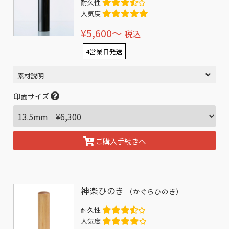
耐久性
人気度
¥5,600〜
税込
4営業日発送
素材説明
印面サイズ
ご購入手続きへ
神楽ひのき
（かぐらひのき）
耐久性
人気度