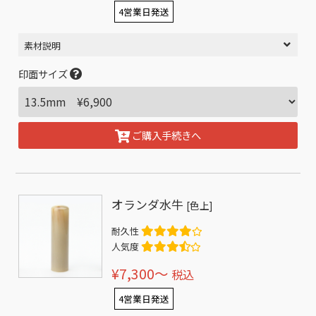
4営業日発送
素材説明
印面サイズ
ご購入手続きへ
オランダ水牛
[色上]
耐久性
人気度
¥7,300〜
税込
4営業日発送