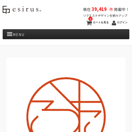
39,419
現在
件
掲載中！
リクエストデザインを続々アップ
0
カートを見る
ログイン
MENU