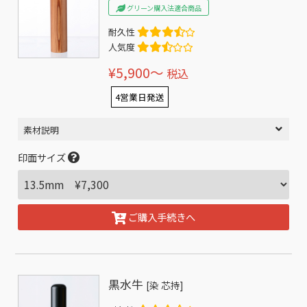
グリーン購入法適合商品
耐久性
人気度
¥5,900〜
税込
4営業日発送
素材説明
印面サイズ
ご購入手続きへ
黒水牛
[染 芯持]