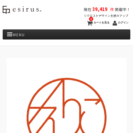
39,419
現在
件
掲載中！
リクエストデザインを続々アップ
0
カートを見る
ログイン
MENU