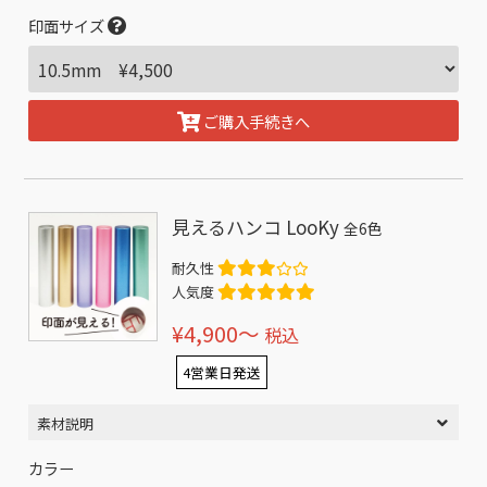
印面サイズ
ご購入手続きへ
見えるハンコ LooKy
全6色
耐久性
人気度
¥4,900〜
税込
4営業日発送
素材説明
カラー