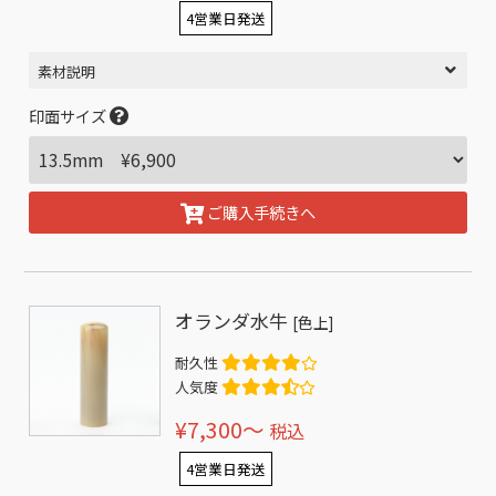
4営業日発送
素材説明
印面サイズ
ご購入手続きへ
オランダ水牛
[色上]
耐久性
人気度
¥7,300〜
税込
4営業日発送