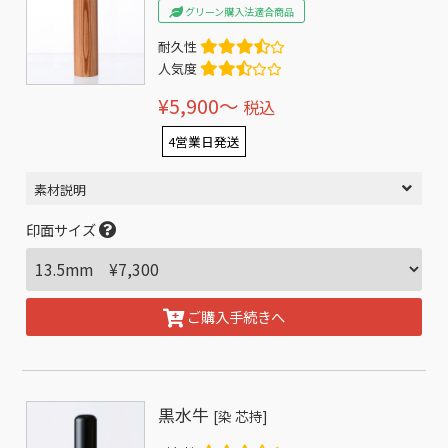
グリーン購入法適合商品
耐久性
人気度
¥5,900〜
税込
4営業日発送
素材説明
印面サイズ
ご購入手続きへ
黒水牛
[染 芯持]