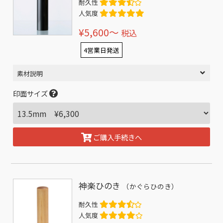
耐久性
人気度
¥5,600〜
税込
4営業日発送
素材説明
印面サイズ
ご購入手続きへ
神楽ひのき
（かぐらひのき）
耐久性
人気度