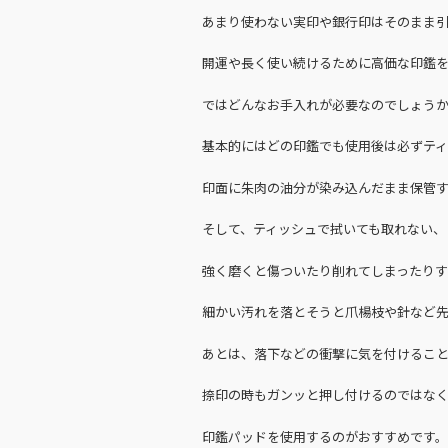
あまり使わない実印や銀行印はそのまま
開運や長く使い続けるために高価な印鑑
ではどんなお手入れが必要なのでしょう
基本的にはどの印鑑でも使用後は必ずテ
印面に朱肉の油分が染み込んだまま保管
そして、ティッシュで拭いても取れない、
強く磨くと傷ついたり削れてしまったりす
細かい汚れを落とそうと爪楊枝や針など
あとは、落下などの衝撃に気を付けるこ
捺印の時もガンッと押し付けるのではな
印鑑パッドを使用するのがおすすめです。