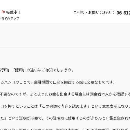
件
掲載中！
06-61
ご相談・お問い合わせ ：
ンを続々アップ
行印」「認印」
の違いはご存知でしょうか。
いるハンコのことで、金融機関で口座を開設する際に必要なものです。
め不要なのですが、まとまったお金を出金する場合には預金者本人かを確認す
ンコを押すということは「この書類の内容を認めます」という意思表示になり
した」という証明が必要で、その証明時に使用するのがきちんと印鑑登録され