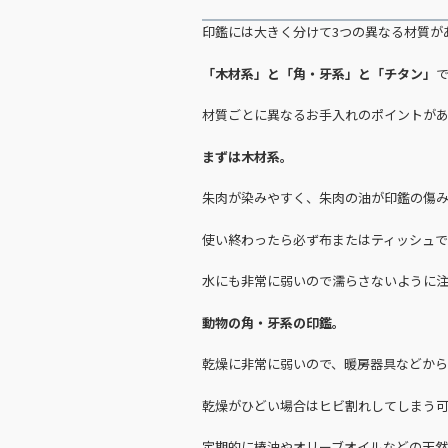
印鑑には大きく分けて3つの異なる材質が
「木材系」と「角・牙系」と「チタン」
材質ごとに異なるお手入れのポイントが
まずは木材系。
朱肉が染みやすく、朱肉の油が印鑑の傷
使い終わったら必ず布またはティッシュ
水にも非常に弱いので濡らさないように
動物の角・牙系の印鑑。
乾燥に非常に弱いので、暖房器具などか
乾燥がひどい場合はヒビ割れしてしまう
定期的に椿油やオリーブオイルなどの天