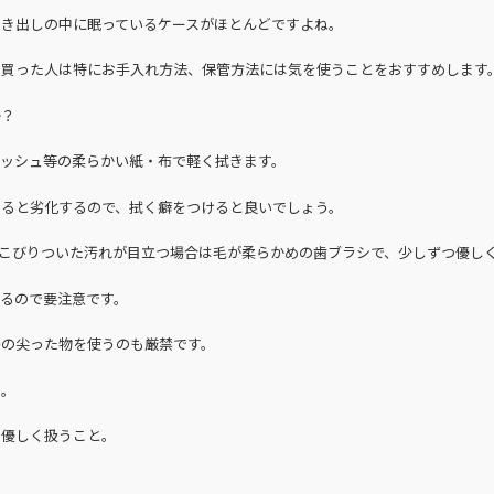
引き出しの中に眠っているケースがほとんどですよね。
を買った人は特にお手入れ方法、保管方法には気を使うことをおすすめします
か？
ィッシュ等の柔らかい紙・布で軽く拭きます。
すると劣化するので、拭く癖をつけると良いでしょう。
こびりついた汚れが目立つ場合は毛が柔らかめの歯ブラシで、少しずつ優し
るので要注意です。
先の尖った物を使うのも厳禁です。
と。
く優しく扱うこと。