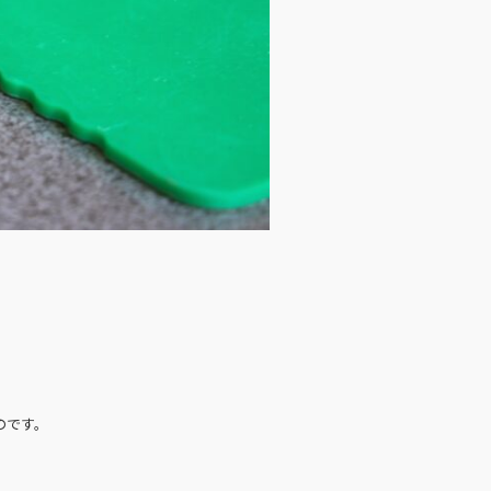
のです。
。